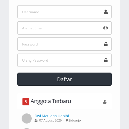
Daftar
Anggota Terbaru
5
Dwi Maulana Habibi
07 August 2026 ·
Sidoarjo