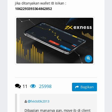
jika ditanyakan wallet IB isikan :
1062293393364862852
11
25998
Bagikan
fxk0d0k2013
Dibagian mananya gan, move ib di client