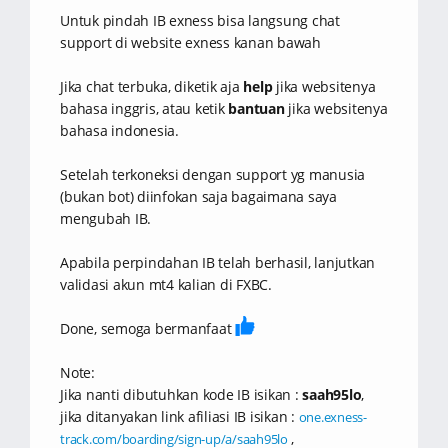
Untuk pindah IB exness bisa langsung chat
support di website exness kanan bawah
Jika chat terbuka, diketik aja
help
jika websitenya
bahasa inggris, atau ketik
bantuan
jika websitenya
bahasa indonesia.
Setelah terkoneksi dengan support yg manusia
(bukan bot) diinfokan saja bagaimana saya
mengubah IB.
Apabila perpindahan IB telah berhasil, lanjutkan
validasi akun mt4 kalian di FXBC.
Done, semoga bermanfaat
Note:
Jika nanti dibutuhkan kode IB isikan :
saah95lo
,
jika ditanyakan link afiliasi IB isikan :
one.exness-
,
track.com/boarding/sign-up/a/saah95lo