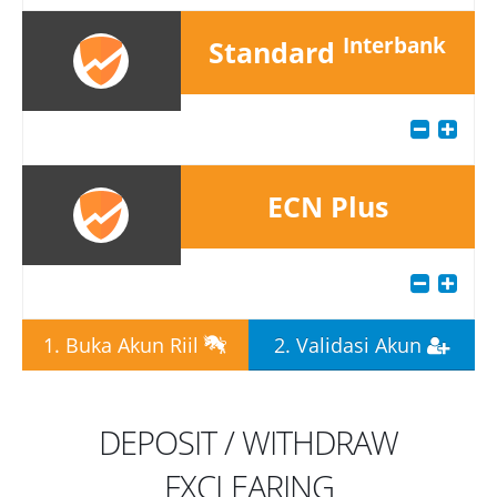
Interbank
Standard
ECN Plus
1. Buka Akun Riil
2. Validasi Akun
DEPOSIT / WITHDRAW
FXCLEARING