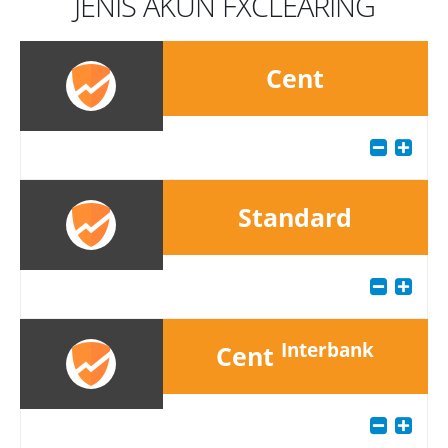
JENIS AKUN FXCLEARING
Cent
Standard
Interbank
Cent