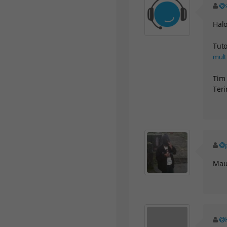
Hal
Tuto
mult
Tim 
Teri
TICKMILL
H
Mau 
STANDART IB
R