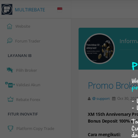
MULTIREBATE
Website
Inform
Forum Trader
LAYANAN IB
P
Pilih Broker
We
Promo Broke
Validasi Akun
pe
support
Oct 30, 202
- 
Rebate Forex
- 
FITUR INOVATIF
XM 15th Anniversary Pro
Ta
Bonus Deposit 100% & 5
Cu
Platform Copy Trade
da
Cara mengikuti: