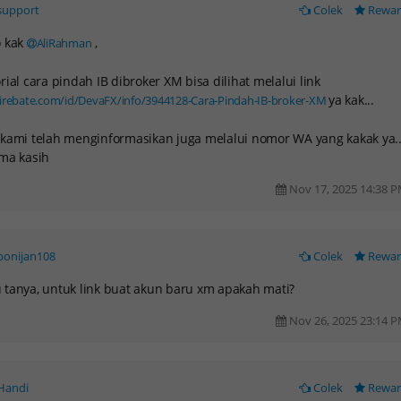
support
Colek
Rewa
o kak
,
AliRahman
rial cara pindah IB dibroker XM bisa dilihat melalui link
ya kak...
irebate.com/id/DevaFX/info/3944128-Cara-Pindah-IB-broker-XM
kami telah menginformasikan juga melalui nomor WA yang kakak ya..
ma kasih
Nov 17, 2025 14:38 
ponijan108
Colek
Rewa
EADWAY
EXNESS
tanya, untuk link buat akun baru xm apakah mati?
oyal IB
BRILLIANT IB
Nov 26, 2025 23:14 
Handi
Colek
Rewa