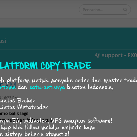
asi
support - FX
LATFORM COPY TRADE
b platform untuk menyalin order dari master trad
r XM
rtama
dan
satu-satunya
buatan Indonesia,
5 16:33 PM
Lintas Broker
Lintas Metatrader
mo balik lagi!
npa EA, indikator, VPS maupun software!
0% selama 1 bulan penuh!
kup klik follow melalui website kami
n sistem bekerja otomatis!