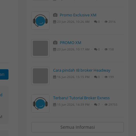
Promo Exclusive XM
23 Jun 2026, 10:26 AM ·
0 ·
2016
PROMO XM
23 Jun 2026, 10:17 AM ·
0 ·
158
Cara pindah IB broker Headway
kan
16 Jun 2026, 15:15 PM ·
0 ·
199
rd
Terbaru! Tutorial Broker Exness
15 Jun 2026, 14:39 PM ·
7 ·
29755
PM
Semua Informasi