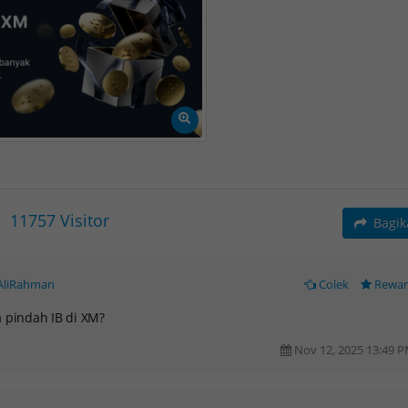
11757
Visitor
Bagi
AliRahman
Colek
Rewa
 pindah IB di XM?
Nov 12, 2025 13:49 