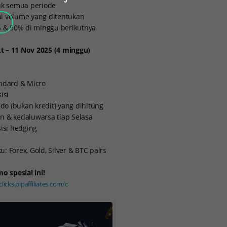
tuk semua periode
ai volume yang ditentukan
 & 50% di minggu berikutnya
t – 11 Nov 2025 (4 minggu)
andard & Micro
isi
ldo (bukan kredit) yang dihitung
n & kedaluwarsa tiap Selasa
sisi hedging
: Forex, Gold, Silver & BTC pairs
 spesial ini!
clicks.pipaffiliates.com/c