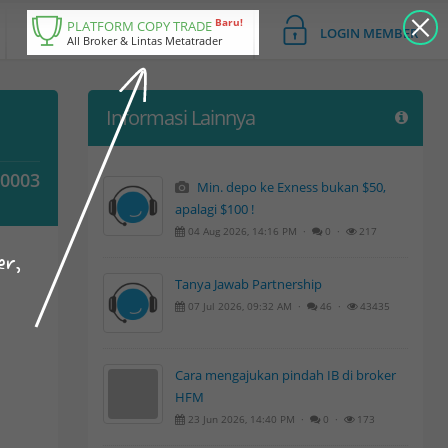
Baru!
PLATFORM COPY TRADE
LOGIN MEMBER
All Broker & Lintas Metatrader
Informasi Lainnya
00003
Min. depo ke Exness bukan $50,
apalagi $100 !
04 Aug 2026, 14:16 PM ·
0 ·
217
er,
Tanya Jawab Partnership
07 Jul 2026, 09:32 AM ·
46 ·
43435
Cara mengajukan pindah IB di broker
HFM
23 Jun 2026, 14:40 PM ·
0 ·
173