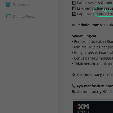
1️⃣ Daftar sekali saja un
Partnership
2️⃣ Lakukan trading sesu
Skip
3️⃣ Dapatkan bonus 100%
Dompet Forex
📅
Periode Promo: 15 Ok
Syarat Singkat:
• Berlaku untuk akun St
• Minimal 10 pips per pos
• Hanya transaksi dari sa
• Bonus berlaku minggua
• Tidak berlaku untuk po
💎 Instrumen yang Berlaku
🚀
Ayo manfaatkan promo
Buat akun trading XM di