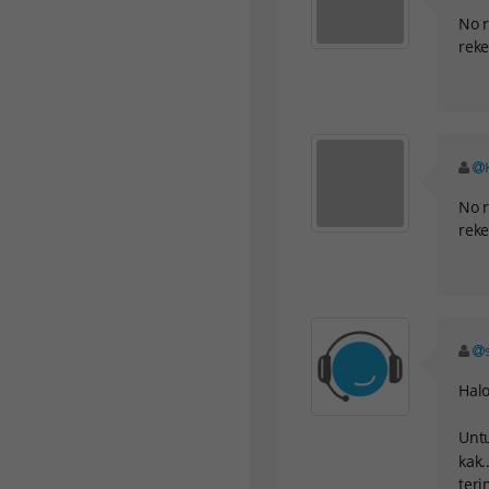
No 
reke
No 
reke
Hal
Untu
kak.
teri