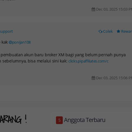
Dec 03, 2025 15:03 
support
Colek
Rewa
o kak
ponijan108
k pembuatan akun baru broker XM bagi yang belum pernah punya
 sebelumnya, bisa melalui sini kak:
clicks.pipaffiliates.com/c
Dec 03, 2025 15:06 
ARANG !
Anggota Terbaru
5