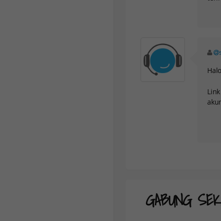
Hal
Lin
akun
GABUNG SEK